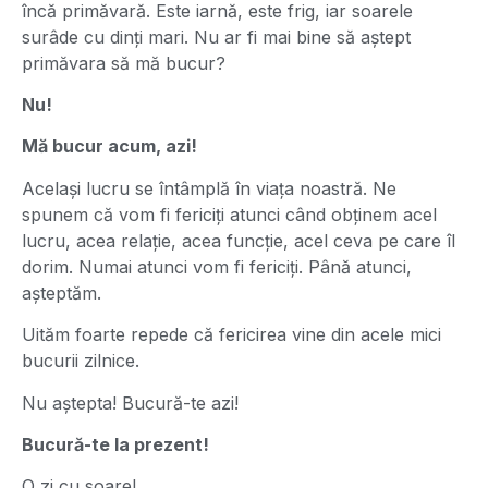
încă primăvară. Este iarnă, este frig, iar soarele
surâde cu dinți mari. Nu ar fi mai bine să aștept
primăvara să mă bucur?
Nu!
Mă bucur acum, azi!
Același lucru se întâmplă în viața noastră. Ne
spunem că vom fi fericiți atunci când obținem acel
lucru, acea relație, acea funcție, acel ceva pe care îl
dorim. Numai atunci vom fi fericiți. Până atunci,
așteptăm.
Uităm foarte repede că fericirea vine din acele mici
bucurii zilnice.
Nu aștepta! Bucură-te azi!
Bucură-te la prezent!
O zi cu soare!