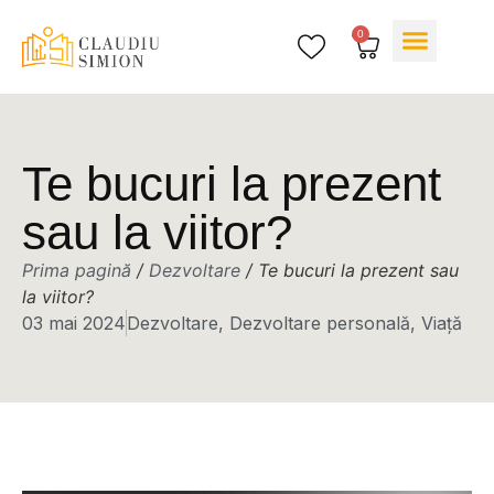
0
Cărțile mele
Despre mine
Te bucuri la prezent
sau la viitor?
Prima pagină
/
Dezvoltare
/ Te bucuri la prezent sau
la viitor?
03 mai 2024
Dezvoltare
,
Dezvoltare personală
,
Viață