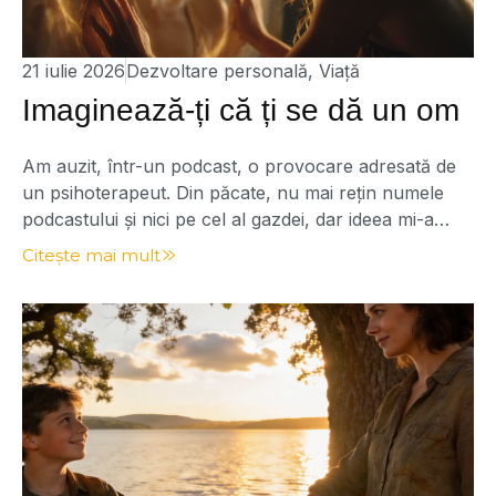
21 iulie 2026
Dezvoltare personală
,
Viață
Imaginează-ți că ți se dă un om
Am auzit, într-un podcast, o provocare adresată de
un psihoterapeut. Din păcate, nu mai rețin numele
podcastului și nici pe cel al gazdei, dar ideea mi-a
rămas în minte și a continuat să lucreze în mine.
Citește mai mult
Provocarea suna aproximativ așa: Imaginează-ți că,
în ziua în care te naști, cineva îți încredințează un om.
Îți spune […]