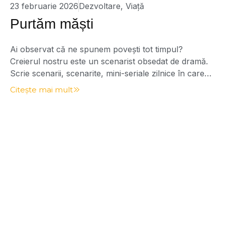
23 februarie 2026
Dezvoltare
,
Viață
Purtăm măști
Ai observat că ne spunem povești tot timpul?
Creierul nostru este un scenarist obsedat de dramă.
Scrie scenarii, scenarite, mini-seriale zilnice în care
noi suntem și eroul, și victima, și moralistul, și
Citește mai mult
salvatorul. Se spune: „Dacă ai putea să te vezi prin
ochii altora…” Sau: „De-ai putea să te vezi cum te văd
eu, atunci […]