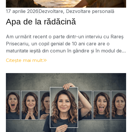
17 aprilie 2026
Dezvoltare
,
Dezvoltare personală
Apa de la rădăcină
Am urmărit recent o parte dintr-un interviu cu Rareș
Prisecariu, un copil genial de 10 ani care are o
maturitate ieșită din comun în gândire și în modul de a
vorbi. La un moment dat, a spus o frază care m-a
Citește mai mult
oprit din tot ce făceam: „Mama este apa de la
rădăcina mea.” Cât de […]