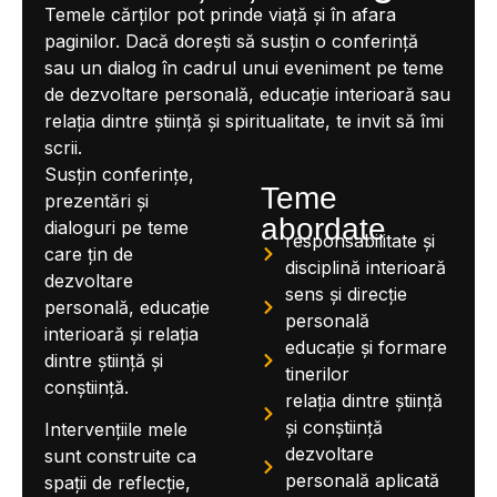
Temele cărților pot prinde viață și în afara
paginilor. Dacă dorești să susțin o conferință
sau un dialog în cadrul unui eveniment pe teme
de dezvoltare personală, educație interioară sau
relația dintre știință și spiritualitate, te invit să îmi
scrii.
Susțin conferințe,
Teme
prezentări și
abordate
dialoguri pe teme
responsabilitate și
care țin de
disciplină interioară
dezvoltare
sens și direcție
personală, educație
personală
interioară și relația
educație și formare
dintre știință și
tinerilor
conștiință.
relația dintre știință
și conștiință
Intervențiile mele
dezvoltare
sunt construite ca
personală aplicată
spații de reflecție,