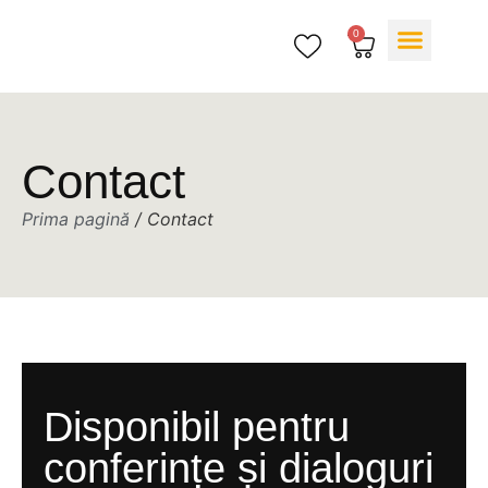
0
Despre mine
Contact
Prima pagină
/ Contact
Disponibil pentru
conferințe și dialoguri