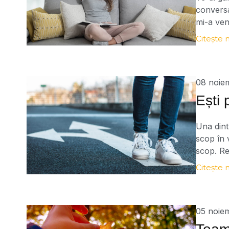
conversa
mi-a ven
liniște î
Citește 
gândurile
08 noie
Ești 
Una dint
scop în 
scop. Re
una dint
Citește 
JeDI”. Pe
acel sco
05 noie