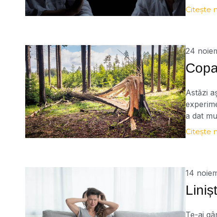
pentru a
Citește 
urmă, am
memoria 
24 noie
Copa
Astăzi a
experime
a dat mu
zi. Într
Citește 
într-o p
14 noie
Lini
Te-ai gâ