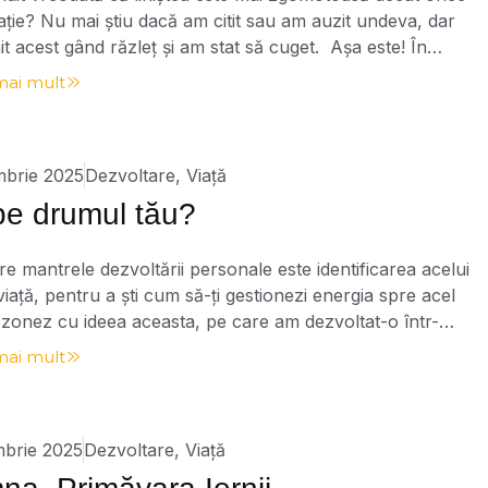
ție? Nu mai știu dacă am citit sau am auzit undeva, dar
it acest gând răzleț și am stat să cuget. Așa este! În
ncepi să te auzi pe tine. Este momentul când îți asculți
mai mult
, și nu unul, ci multe în același timp. Un […]
mbrie 2025
Dezvoltare
,
Viață
pe drumul tău?
re mantrele dezvoltării personale este identificarea acelui
viață, pentru a ști cum să-ți gestionezi energia spre acel
zonez cu ideea aceasta, pe care am dezvoltat-o într-
re cărțile mele, „Codul Secret al Succesului – Codul
mai mult
 de altă parte, am subliniat și dificultatea de a identifica
p în viață. Foarte […]
mbrie 2025
Dezvoltare
,
Viață