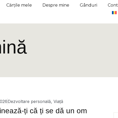
Cărțile mele
Despre mine
Gânduri
Cont
mină
2026
Dezvoltare personală
,
Viață
nează-ți că ți se dă un om