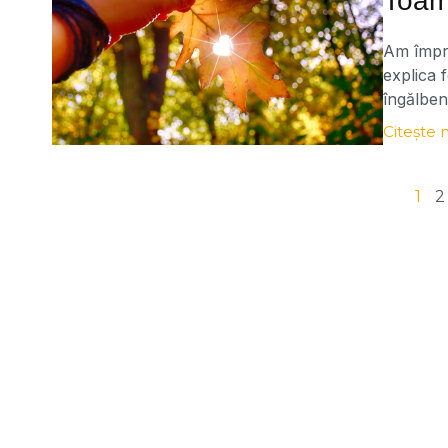
Toam
Am împru
explica 
îngălben
pentru i
Citește 
scurteaz
pigmentu
1
2