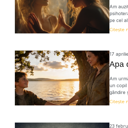
Am auzit
psihoter
pe cel a
lucreze 
Citește 
că, în zi
spune [
17 april
Apa 
Am urmăr
un copil
gândire 
care m-a
Citește 
mea.” Câ
23 febru