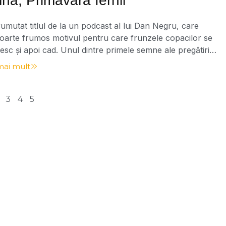
na, Primăvara Iernii
mutat titlul de la un podcast al lui Dan Negru, care
foarte frumos motivul pentru care frunzele copacilor se
esc și apoi cad. Unul dintre primele semne ale pregătirii
arnă este schimbarea frunzelor. Pe măsură ce zilele se
mai mult
ă, copacii încetează să mai producă clorofilă –
l verde care face posibilă fotosinteza. […]
3
4
5