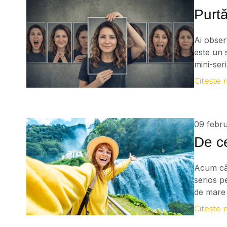
Purt
Ai obser
este un 
mini-seri
moralist
Citește 
ochii al
[…]
09 febru
De ce
Acum cât
serios p
de mare 
întrebar
Citește 
acest un