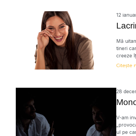
12 ianua
Lacri
Mă uitam
tineri c
creeze î
ochii. Si
Citește 
corpul n
varia […
28 dece
Monol
V-am inv
„provoca
ul pe ca