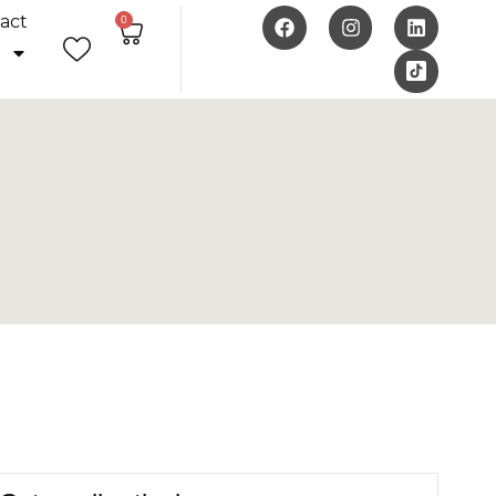
act
0