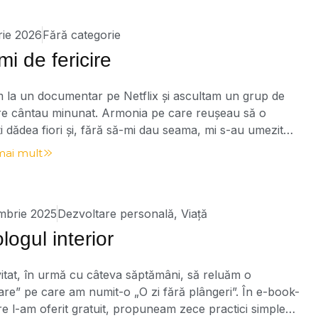
rie 2026
Fără categorie
mi de fericire
 la un documentar pe Netflix și ascultam un grup de
are cântau minunat. Armonia pe care reușeau să o
ți dădea fiori și, fără să-mi dau seama, mi s-au umezit
gur, fiecare dintre noi este diferit, iar modul în care
mai mult
ostru reacționează la diverse evenimente și emoții poate
]
mbrie 2025
Dezvoltare personală
,
Viață
ogul interior
itat, în urmă cu câteva săptămâni, să reluăm o
re” pe care am numit-o „O zi fără plângeri”. În e-book-
re l-am oferit gratuit, propuneam zece practici simple