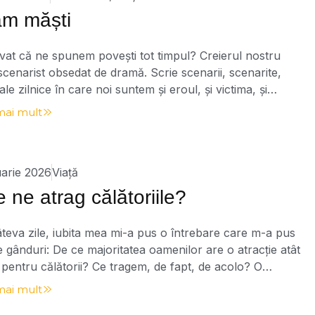
ăm măști
vat că ne spunem povești tot timpul? Creierul nostru
scenarist obsedat de dramă. Scrie scenarii, scenarite,
ale zilnice în care noi suntem și eroul, și victima, și
ul, și salvatorul. Se spune: „Dacă ai putea să te vezi prin
mai mult
tora…” Sau: „De-ai putea să te vezi cum te văd eu, atunci
arie 2026
Viață
 ne atrag călătoriile?
eva zile, iubita mea mi-a pus o întrebare care m-a pus
e gânduri: De ce majoritatea oamenilor are o atracție atât
pentru călătorii? Ce tragem, de fapt, de acolo? O
e interesantă, la care nu m-am gândit până atunci din
mai mult
ghi. Am luat de bun faptul că tuturor ne place […]