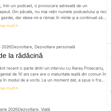
, într-un podcast, o provocare adresată de un
apeut. Din păcate, nu mai rețin numele podcastului și nici
l gazdei, dar ideea mi-a rămas în minte și a continuat să
în mine. Provocarea suna aproximativ așa: Imaginează-ți
mai mult
ua în care te naști, cineva îți încredințează un om. Îți
…]
ie 2026
Dezvoltare
,
Dezvoltare personală
de la rădăcină
it recent o parte dintr-un interviu cu Rareș Prisecariu,
 genial de 10 ani care are o maturitate ieșită din comun în
și în modul de a vorbi. La un moment dat, a spus o frază
 oprit din tot ce făceam: „Mama este apa de la rădăcina
mai mult
t de […]
arie 2026
Dezvoltare
,
Viață