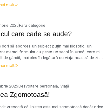
 gestiona o astfel de zi. Scris cu aproximativ un an în
mai mult
 simțit nevoia să revin asupra lui, să-mi reîmprospătez
și […]
mbrie 2025
Fără categorie
cul care cade se aude?
ș dori să abordez un subiect puțin mai filozofic, un
nt mental formulat cu peste un secol în urmă, care mi-
lt de gândit, mai ales în legătură cu viața noastră de zi cu
ebarea este simplă doar în aparență: „Când un copac cade
mai mult
ădure și nu este nimeni să audă, […]
mbrie 2025
Dezvoltare personală
,
Viață
ștea Zgomotoasă!
ndit vreodată că liniștea este mai zgomotoasă decât orice