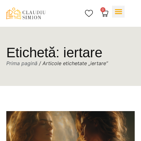
0
Cărțile mele
Despre mine
Etichetă: iertare
Prima pagină
/ Articole etichetate „iertare”