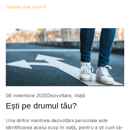
am stat să cuget. Așa este! În liniște începi să te auzi
Citește mai mult
pe tine. Este momentul când îți asculți gândurile, și nu
unul, ci multe în același timp. Un […]
08 noiembrie 2025
Dezvoltare
,
Viață
Ești pe drumul tău?
Una dintre mantrele dezvoltării personale este
identificarea acelui scop în viață, pentru a ști cum să-