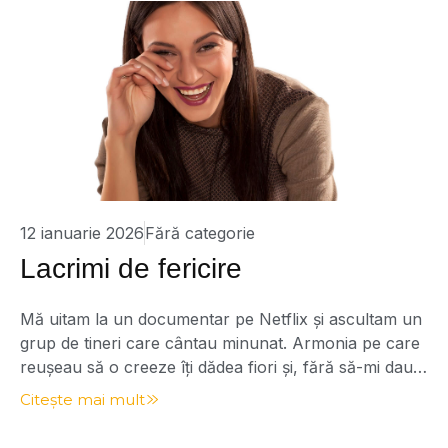
12 ianuarie 2026
Fără categorie
Lacrimi de fericire
Mă uitam la un documentar pe Netflix și ascultam un
grup de tineri care cântau minunat. Armonia pe care
reușeau să o creeze îți dădea fiori și, fără să-mi dau
seama, mi s-au umezit ochii. Sigur, fiecare dintre noi
Citește mai mult
este diferit, iar modul în care corpul nostru
reacționează la diverse evenimente și emoții poate