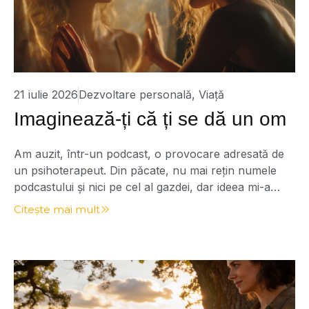
21 iulie 2026
Dezvoltare personală
,
Viață
Imaginează-ți că ți se dă un om
Am auzit, într-un podcast, o provocare adresată de
un psihoterapeut. Din păcate, nu mai rețin numele
podcastului și nici pe cel al gazdei, dar ideea mi-a
rămas în minte și a continuat să lucreze în mine.
Citește mai mult
Provocarea suna aproximativ așa: Imaginează-ți că,
în ziua în care te naști, cineva îți încredințează un om.
Îți spune […]