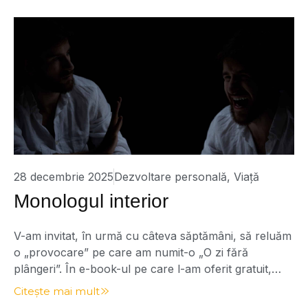
varia […]
28 decembrie 2025
Dezvoltare personală
,
Viață
Monologul interior
V-am invitat, în urmă cu câteva săptămâni, să reluăm
o „provocare” pe care am numit-o „O zi fără
plângeri”. În e-book-ul pe care l-am oferit gratuit,
propuneam zece practici simple pentru a gestiona o
Citește mai mult
astfel de zi. Scris cu aproximativ un an în urmă, am