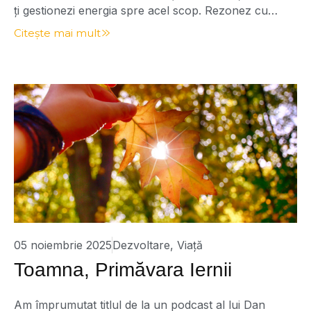
ți gestionezi energia spre acel scop. Rezonez cu
ideea aceasta, pe care am dezvoltat-o într-una dintre
Citește mai mult
cărțile mele, „Codul Secret al Succesului – Codul
JeDI”. Pe de altă parte, am subliniat și dificultatea de
a identifica acel scop în viață. Foarte […]
05 noiembrie 2025
Dezvoltare
,
Viață
Toamna, Primăvara Iernii
Am împrumutat titlul de la un podcast al lui Dan