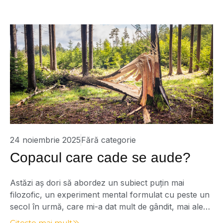
simțit nevoia să revin asupra lui, să-mi reîmprospătez
memoria și […]
24 noiembrie 2025
Fără categorie
Copacul care cade se aude?
Astăzi aș dori să abordez un subiect puțin mai
filozofic, un experiment mental formulat cu peste un
secol în urmă, care mi-a dat mult de gândit, mai ales
în legătură cu viața noastră de zi cu zi. Întrebarea
Citește mai mult