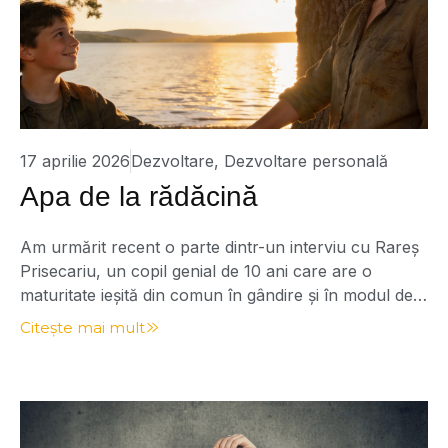
17 aprilie 2026
Dezvoltare
,
Dezvoltare personală
Apa de la rădăcină
Am urmărit recent o parte dintr-un interviu cu Rareș
Prisecariu, un copil genial de 10 ani care are o
maturitate ieșită din comun în gândire și în modul de a
vorbi. La un moment dat, a spus o frază care m-a
Citește mai mult
oprit din tot ce făceam: „Mama este apa de la
rădăcina mea.” Cât de […]