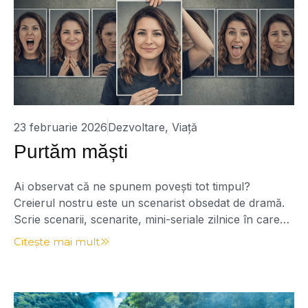
23 februarie 2026
Dezvoltare
,
Viață
Purtăm măști
Ai observat că ne spunem povești tot timpul?
Creierul nostru este un scenarist obsedat de dramă.
Scrie scenarii, scenarite, mini-seriale zilnice în care
noi suntem și eroul, și victima, și moralistul, și
Citește mai mult
salvatorul. Se spune: „Dacă ai putea să te vezi prin
ochii altora…” Sau: „De-ai putea să te vezi cum te văd
eu, atunci […]