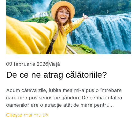
09 februarie 2026
Viață
De ce ne atrag călătoriile?
Acum câteva zile, iubita mea mi-a pus o întrebare
care m-a pus serios pe gânduri: De ce majoritatea
oamenilor are o atracție atât de mare pentru
călătorii? Ce tragem, de fapt, de acolo? O întrebare
Citește mai mult
interesantă, la care nu m-am gândit până atunci din
acest unghi. Am luat de bun faptul că tuturor ne
place […]