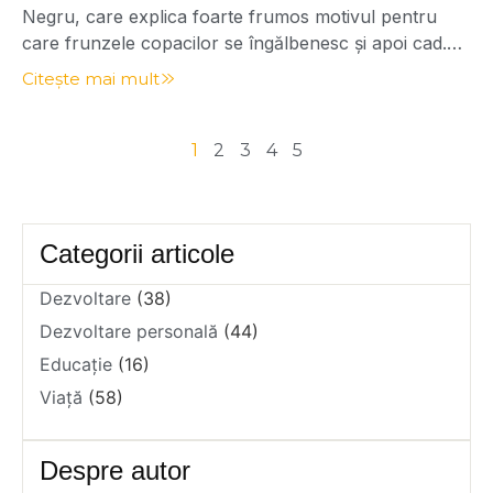
Negru, care explica foarte frumos motivul pentru
care frunzele copacilor se îngălbenesc și apoi cad.
Unul dintre primele semne ale pregătirii pentru iarnă
Citește mai mult
este schimbarea frunzelor. Pe măsură ce zilele se
scurtează, copacii încetează să mai producă clorofilă
– pigmentul verde care face posibilă fotosinteza. […]
1
2
3
4
5
Categorii articole
Dezvoltare
(38)
Dezvoltare personală
(44)
Educație
(16)
Viață
(58)
Despre autor