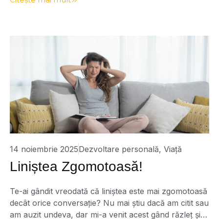
este simplă doar în aparență: „Când un copac cade
într-o pădure și nu este nimeni să audă, […]
14 noiembrie 2025
Dezvoltare personală
,
Viață
Liniștea Zgomotoasă!
Te-ai gândit vreodată că liniștea este mai zgomotoasă
decât orice conversație? Nu mai știu dacă am citit sau
am auzit undeva, dar mi-a venit acest gând răzleț și