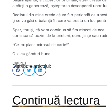
a cărții o generează, așteptarea descoperirii unor l
Realistul din mine crede că va fi o perioadă de trans
și se va găsi o balanță în care va exista un loc pentru
Sper, totuși, că vom continua să fim mișcați de acel
continua să auzim de la prieteni, cunoștințe sau rud
“Ce-mi place mirosul de carte!”
O zi cu gânduri bune!
Claudiu
Distribuie articolul:
Continuă lectura