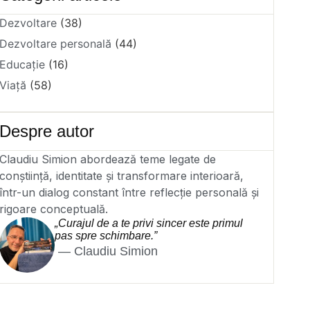
Dezvoltare
(38)
Dezvoltare personală
(44)
Educație
(16)
Viață
(58)
Despre autor
Claudiu Simion abordează teme legate de
conștiință, identitate și transformare interioară,
într-un dialog constant între reflecție personală și
rigoare conceptuală.
„Curajul de a te privi sincer este primul
pas spre schimbare.”
— Claudiu Simion