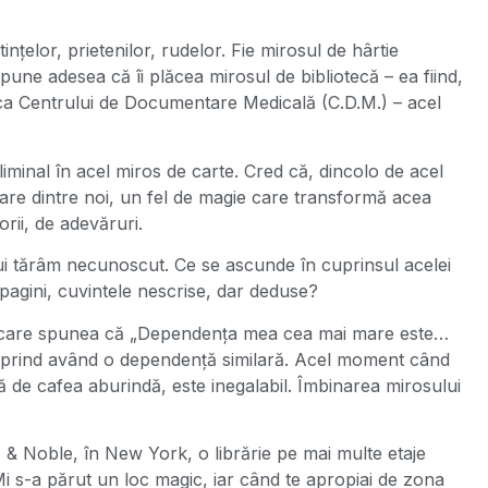
țelor, prietenilor, rudelor. Fie mirosul de hârtie
 spune adesea că îi plăcea mirosul de bibliotecă – ea fiind,
oteca Centrului de Documentare Medicală (C.D.M.) – acel
iminal în acel miros de carte. Cred că, dincolo de acel
care dintre noi, un fel de magie care transformă acea
orii, de adevăruri.
nui tărâm necunoscut. Ce se ascunde în cuprinsul acelei
e pagini, cuvintele nescrise, dar deduse?
e care spunea că „Dependența mea cea mai mare este…
 surprind având o dependență similară. Acel moment când
ă de cafea aburindă, este inegalabil. Îmbinarea mirosului
& Noble, în New York, o librărie pe mai multe etaje
 Mi s-a părut un loc magic, iar când te apropiai de zona