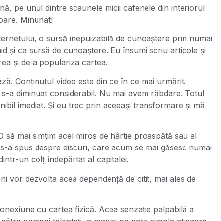
ă, pe unul dintre scaunele micii cafenele din interiorul
toare. Minunat!
ternetului, o sursă inepuizabilă de cunoaștere prin numai
hid și ca sursă de cunoaștere. Eu însumi scriu articole și
rea și de a populariza cartea.
ză. Conținutul video este din ce în ce mai urmărit.
, s-a diminuat considerabil. Nu mai avem răbdare. Totul
onibil imediat. Și eu trec prin aceeași transformare și mă
? O să mai simțim acel miros de hârtie proaspătă sau al
fel s-a spus despre discuri, care acum se mai găsesc numai
ntr-un colț îndepărtat al capitalei.
ni vor dezvolta acea dependență de citit, mai ales de
nexiune cu cartea fizică. Acea senzație palpabilă a
de către oameni talentați, a magiei pe care simpla atingere