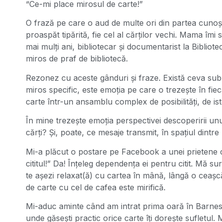
“Ce-mi place mirosul de carte!”
O frază pe care o aud de multe ori din partea cunoștin
proaspăt tipărită, fie cel al cărților vechi. Mama îmi
mai mulți ani, bibliotecar și documentarist la Bibli
miros de praf de bibliotecă.
Rezonez cu aceste gânduri și fraze. Există ceva subl
miros specific, este emoția pe care o trezește în fie
carte într-un ansamblu complex de posibilități, de ist
În mine trezește emoția perspectivei descoperirii u
cărți? Și, poate, ce mesaje transmit, în spațiul dintr
Mi-a plăcut o postare pe Facebook a unei prieten
cititul!” Da! Înțeleg dependența ei pentru citit. Mă
te așezi relaxat(ă) cu cartea în mână, lângă o ceașc
de carte cu cel de cafea este mirifică.
Mi-aduc aminte când am intrat prima oară în Barnes 
unde găsești practic orice carte îți dorește sufletul.