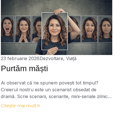
23 februarie 2026
Dezvoltare
,
Viață
Purtăm măști
Ai observat că ne spunem povești tot timpul?
Creierul nostru este un scenarist obsedat de
dramă. Scrie scenarii, scenarite, mini-seriale zilnice
în care noi suntem și eroul, și victima, și moralistul,
Citește mai mult
și salvatorul. Se spune: „Dacă ai putea să te vezi
prin ochii altora…” Sau: „De-ai putea să te vezi cum
te văd eu, atunci […]