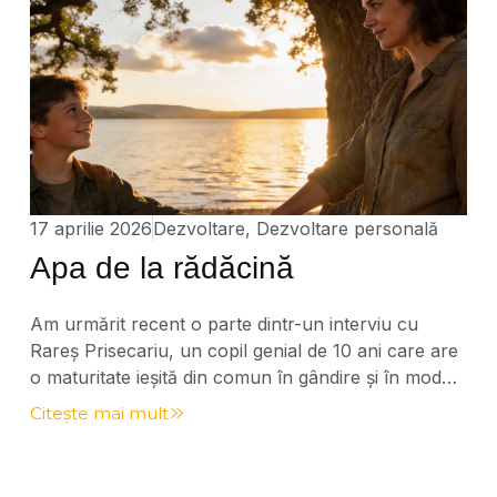
17 aprilie 2026
Dezvoltare
,
Dezvoltare personală
Apa de la rădăcină
Am urmărit recent o parte dintr-un interviu cu
Rareș Prisecariu, un copil genial de 10 ani care are
o maturitate ieșită din comun în gândire și în modul
de a vorbi. La un moment dat, a spus o frază care
Citește mai mult
m-a oprit din tot ce făceam: „Mama este apa de la
rădăcina mea.” Cât de […]