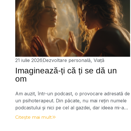
21 iulie 2026
Dezvoltare personală
,
Viață
Imaginează-ți că ți se dă un
om
Am auzit, într-un podcast, o provocare adresată de
un psihoterapeut. Din păcate, nu mai rețin numele
podcastului și nici pe cel al gazdei, dar ideea mi-a
rămas în minte și a continuat să lucreze în mine.
Citește mai mult
Provocarea suna aproximativ așa: Imaginează-ți
că, în ziua în care te naști, cineva îți încredințează