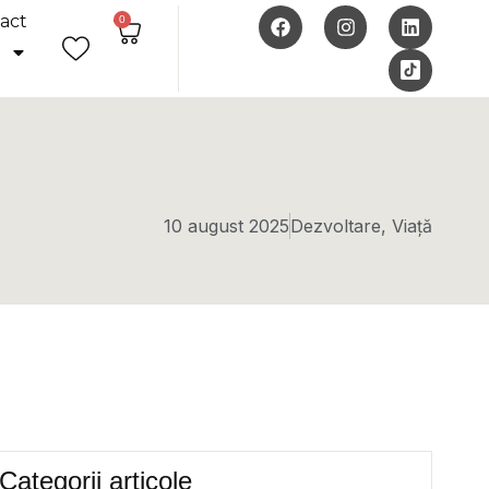
act
0
10 august 2025
Dezvoltare
,
Viață
Categorii articole