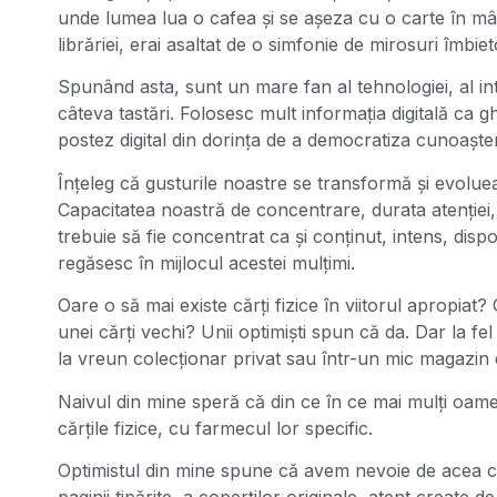
unde lumea lua o cafea și se așeza cu o carte în mân
librăriei, erai asaltat de o simfonie de mirosuri îmbie
Spunând asta, sunt un mare fan al tehnologiei, al in
câteva tastări. Folosesc mult informația digitală ca g
postez digital din dorința de a democratiza cunoaște
Înțeleg că gusturile noastre se transformă și evoluea
Capacitatea noastră de concentrare, durata atenției
trebuie să fie concentrat ca și conținut, intens, disp
regăsesc în mijlocul acestei mulțimi.
Oare o să mai existe cărți fizice în viitorul apropiat
unei cărți vechi? Unii optimiști spun că da. Dar la 
la vreun colecționar privat sau într-un mic magazin di
Naivul din mine speră că din ce în ce mai mulți oame
cărțile fizice, cu farmecul lor specific.
Optimistul din mine spune că avem nevoie de acea co
paginii tipărite, a coperților originale, atent create 