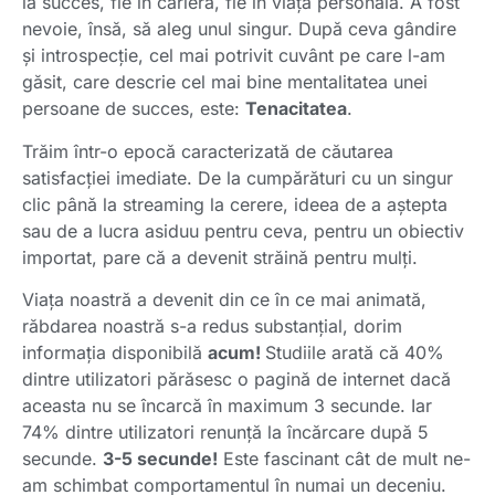
la succes, fie în carieră, fie în viața personală. A fost
nevoie, însă, să aleg unul singur. După ceva gândire
și introspecție, cel mai potrivit cuvânt pe care l-am
găsit, care descrie cel mai bine mentalitatea unei
persoane de succes, este:
Tenacitatea
.
Trăim într-o epocă caracterizată de căutarea
satisfacției imediate. De la cumpărături cu un singur
clic până la streaming la cerere, ideea de a aștepta
sau de a lucra asiduu pentru ceva, pentru un obiectiv
importat, pare că a devenit străină pentru mulți.
Viața noastră a devenit din ce în ce mai animată,
răbdarea noastră s-a redus substanțial, dorim
informația disponibilă
acum!
Studiile arată că 40%
dintre utilizatori părăsesc o pagină de internet dacă
aceasta nu se încarcă în maximum 3 secunde. Iar
74% dintre utilizatori renunță la încărcare după 5
secunde.
3-5 secunde!
Este fascinant cât de mult ne-
am schimbat comportamentul în numai un deceniu.