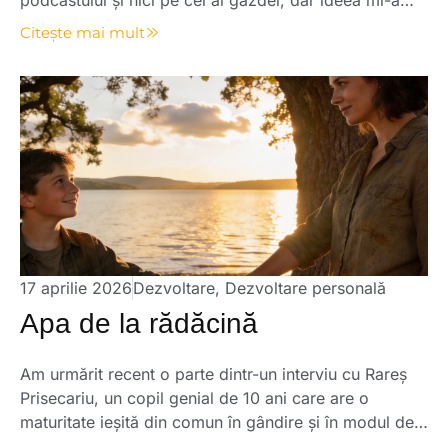
podcastului și nici pe cel al gazdei, dar ideea mi-a
rămas în minte și a continuat să lucreze în mine.
Citește mai mult
Provocarea suna aproximativ așa: Imaginează-ți că,
în ziua în care te naști, cineva îți încredințează un om.
Îți spune […]
17 aprilie 2026
Dezvoltare
,
Dezvoltare personală
Apa de la rădăcină
Am urmărit recent o parte dintr-un interviu cu Rareș
Prisecariu, un copil genial de 10 ani care are o
maturitate ieșită din comun în gândire și în modul de a
vorbi. La un moment dat, a spus o frază care m-a