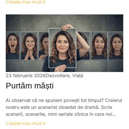
Citește mai mult
oprit din tot ce făceam: „Mama este apa de la
rădăcina mea.” Cât de […]
23 februarie 2026
Dezvoltare
,
Viață
Purtăm măști
Ai observat că ne spunem povești tot timpul? Creierul
nostru este un scenarist obsedat de dramă. Scrie
scenarii, scenarite, mini-seriale zilnice în care noi
suntem și eroul, și victima, și moralistul, și salvatorul.
Citește mai mult
Se spune: „Dacă ai putea să te vezi prin ochii