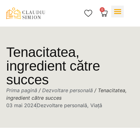
0
Cărțile mele
Despre mine
Tenacitatea,
ingredient către
succes
Prima pagină
/
Dezvoltare personală
/ Tenacitatea,
ingredient către succes
03 mai 2024
Dezvoltare personală
,
Viață