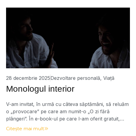
varia […]
28 decembrie 2025
Dezvoltare personală
,
Viață
Monologul interior
V-am invitat, în urmă cu câteva săptămâni, să reluăm
o „provocare” pe care am numit-o „O zi fără
plângeri”. În e-book-ul pe care l-am oferit gratuit,
propuneam zece practici simple pentru a gestiona o
Citește mai mult
astfel de zi. Scris cu aproximativ un an în urmă, am