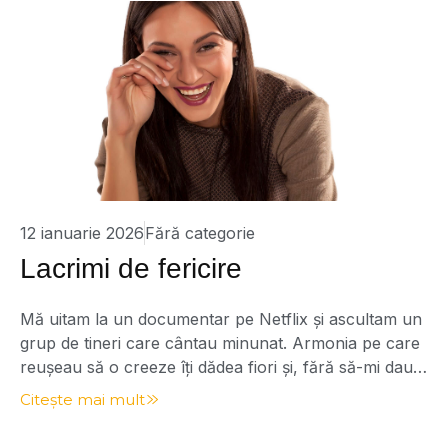
12 ianuarie 2026
Fără categorie
Lacrimi de fericire
Mă uitam la un documentar pe Netflix și ascultam un
grup de tineri care cântau minunat. Armonia pe care
reușeau să o creeze îți dădea fiori și, fără să-mi dau
seama, mi s-au umezit ochii. Sigur, fiecare dintre noi
Citește mai mult
este diferit, iar modul în care corpul nostru
reacționează la diverse evenimente și emoții poate