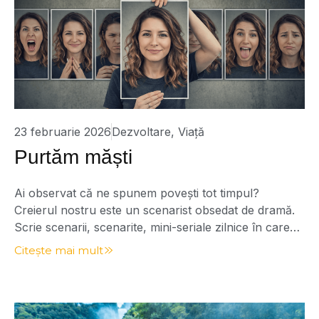
23 februarie 2026
Dezvoltare
,
Viață
Purtăm măști
Ai observat că ne spunem povești tot timpul?
Creierul nostru este un scenarist obsedat de dramă.
Scrie scenarii, scenarite, mini-seriale zilnice în care
noi suntem și eroul, și victima, și moralistul, și
Citește mai mult
salvatorul. Se spune: „Dacă ai putea să te vezi prin
ochii altora…” Sau: „De-ai putea să te vezi cum te văd
eu, atunci […]