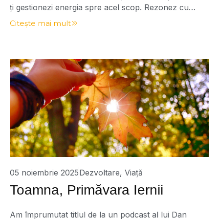
ți gestionezi energia spre acel scop. Rezonez cu
ideea aceasta, pe care am dezvoltat-o într-una dintre
Citește mai mult
cărțile mele, „Codul Secret al Succesului – Codul
JeDI”. Pe de altă parte, am subliniat și dificultatea de
a identifica acel scop în viață. Foarte […]
05 noiembrie 2025
Dezvoltare
,
Viață
Toamna, Primăvara Iernii
Am împrumutat titlul de la un podcast al lui Dan