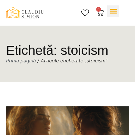
0
Cărțile mele
Despre mine
Etichetă: stoicism
Prima pagină
/ Articole etichetate „stoicism”