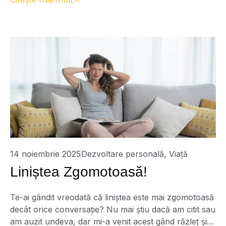
este simplă doar în aparență: „Când un copac cade
într-o pădure și nu este nimeni să audă, […]
14 noiembrie 2025
Dezvoltare personală
,
Viață
Liniștea Zgomotoasă!
Te-ai gândit vreodată că liniștea este mai zgomotoasă
decât orice conversație? Nu mai știu dacă am citit sau
am auzit undeva, dar mi-a venit acest gând răzleț și