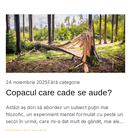
simțit nevoia să revin asupra lui, să-mi reîmprospătez
memoria și […]
24 noiembrie 2025
Fără categorie
Copacul care cade se aude?
Astăzi aș dori să abordez un subiect puțin mai
filozofic, un experiment mental formulat cu peste un
secol în urmă, care mi-a dat mult de gândit, mai ales
în legătură cu viața noastră de zi cu zi. Întrebarea
Citește mai mult