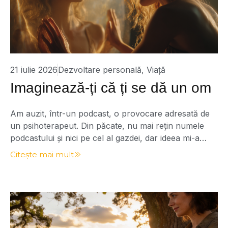
21 iulie 2026
Dezvoltare personală
,
Viață
Imaginează-ți că ți se dă un om
Am auzit, într-un podcast, o provocare adresată de
un psihoterapeut. Din păcate, nu mai rețin numele
podcastului și nici pe cel al gazdei, dar ideea mi-a
rămas în minte și a continuat să lucreze în mine.
Citește mai mult
Provocarea suna aproximativ așa: Imaginează-ți că,
în ziua în care te naști, cineva îți încredințează un om.
Îți spune […]