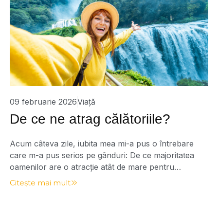
09 februarie 2026
Viață
De ce ne atrag călătoriile?
Acum câteva zile, iubita mea mi-a pus o întrebare
care m-a pus serios pe gânduri: De ce majoritatea
oamenilor are o atracție atât de mare pentru
călătorii? Ce tragem, de fapt, de acolo? O întrebare
Citește mai mult
interesantă, la care nu m-am gândit până atunci din
acest unghi. Am luat de bun faptul că tuturor ne
place […]