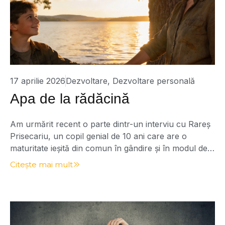
17 aprilie 2026
Dezvoltare
,
Dezvoltare personală
Apa de la rădăcină
Am urmărit recent o parte dintr-un interviu cu Rareș
Prisecariu, un copil genial de 10 ani care are o
maturitate ieșită din comun în gândire și în modul de a
vorbi. La un moment dat, a spus o frază care m-a
Citește mai mult
oprit din tot ce făceam: „Mama este apa de la
rădăcina mea.” Cât de […]