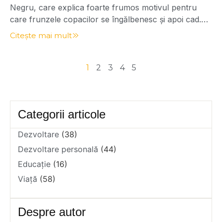
Negru, care explica foarte frumos motivul pentru
care frunzele copacilor se îngălbenesc și apoi cad.
Unul dintre primele semne ale pregătirii pentru iarnă
Citește mai mult
este schimbarea frunzelor. Pe măsură ce zilele se
scurtează, copacii încetează să mai producă clorofilă
– pigmentul verde care face posibilă fotosinteza. […]
1
2
3
4
5
Categorii articole
Dezvoltare
(38)
Dezvoltare personală
(44)
Educație
(16)
Viață
(58)
Despre autor