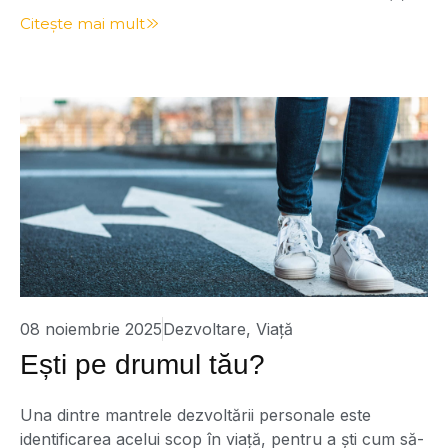
am stat să cuget. Așa este! În liniște începi să te auzi
Citește mai mult
pe tine. Este momentul când îți asculți gândurile, și nu
unul, ci multe în același timp. Un […]
08 noiembrie 2025
Dezvoltare
,
Viață
Ești pe drumul tău?
Una dintre mantrele dezvoltării personale este
identificarea acelui scop în viață, pentru a ști cum să-