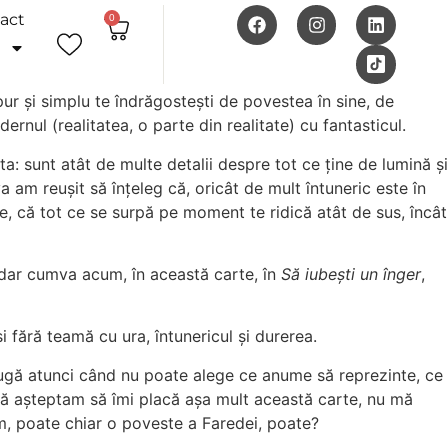
act
0
pur și simplu te îndrăgostești de povestea în sine, de
rnul (realitatea, o parte din realitate) cu fantasticul.
 sunt atât de multe detalii despre tot ce ține de lumină și
am reușit să înțeleg că, oricât de mult întuneric este în
ne, că tot ce se surpă pe moment te ridică atât de sus, încât
 dar cumva acum, în această carte, în
Să iubești un înger
,
i fără teamă cu ura, întunericul și durerea.
trugă atunci când nu poate alege ce anume să reprezinte, ce
mă așteptam să îmi placă așa mult această carte, nu mă
m, poate chiar o poveste a Faredei, poate?