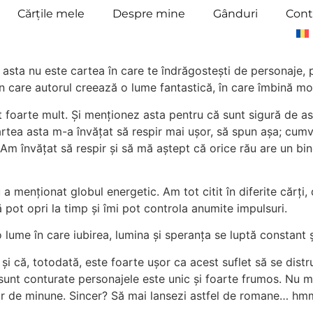
Cărțile mele
Despre mine
Gânduri
Cont
 asta nu este cartea în care te îndrăgostești de personaje, 
n care autorul creează o lume fantastică, în care îmbină mode
arte mult. Și menționez asta pentru că sunt sigură de asta:
tea asta m-a învățat să respir mai ușor, să spun așa; cumva 
. Am învățat să respir și să mă aștept că orice rău are un bi
menționat globul energetic. Am tot citit în diferite cărți,
 pot opri la timp și îmi pot controla anumite impulsuri.
o lume în care iubirea, lumina și speranța se luptă constant ș
 și că, totodată, este foarte ușor ca acest suflet să se dis
unt conturate personajele este unic și foarte frumos. Nu 
tor de minune. Sincer? Să mai lansezi astfel de romane… hm