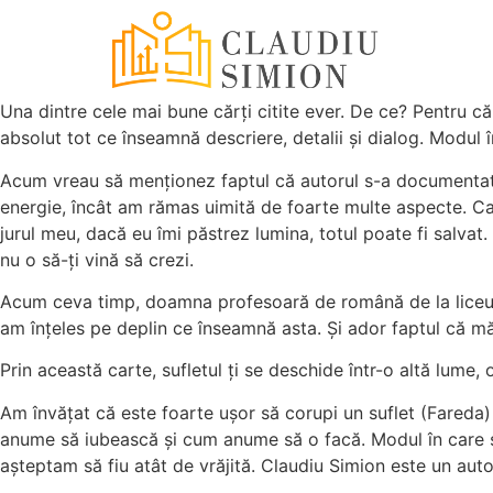
Una dintre cele mai bune cărți citite ever. De ce? Pentru că
absolut tot ce înseamnă descriere, detalii și dialog. Modul î
Acum vreau să menționez faptul că autorul s-a documentat fo
energie, încât am rămas uimită de foarte multe aspecte. Car
jurul meu, dacă eu îmi păstrez lumina, totul poate fi salvat
nu o să-ți vină să crezi.
Acum ceva timp, doamna profesoară de română de la liceu a 
am înțeles pe deplin ce înseamnă asta. Și ador faptul că mă
Prin această carte, sufletul ți se deschide într-o altă lume, 
Am învățat că este foarte ușor să corupi un suflet (Fareda)
anume să iubească și cum anume să o facă. Modul în care s
așteptam să fiu atât de vrăjită. Claudiu Simion este un au